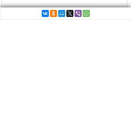
Посольство Казахстана приглашает всех
граждан Греции и бывших соотечественников
посетить крупную международную выставку
«
ЭКСПО-2017
»