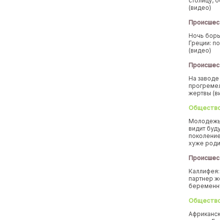
столицу, 
(видео)
Происшес
Ночь борь
Греции: п
(видео)
Происшес
На заводе
прогремел
жертвы (в
Обществ
Молодежь
видит буд
поколение
хуже род
Происшес
Каллифея:
партнер ж
беремен
Обществ
Африканск