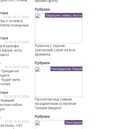
борются с огнем
любви (фото)
Рубрики
твия
Традиции, нравы, вкусы
07:50 30.07.2026
бы с огнём в
огибли пожарные
твия
22:22 27.07.2026
Руккола с сыром:
 в Коринфе
греческий салат на все
 взрыв: есть
времена
идео)
Рубрики
о
05:21 27.07.2026
Неизведанная Греция
 Греции не
ущего:
 будет жить
ителей
твия
00:16 25.07.2026
Пролетая над самым
 бывший
праздничным островом
естоко избил
Греции (видео)
ную
Рубрики
о
02:15 21.07.2026
Эмиграция
ая пыль, +41: