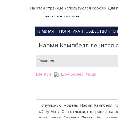
На этой странице используются cookies. Для
ГЛАВНАЯ
ПОЛИТИКА
ОБЩЕСТВО
СП
Наоми Кэмпбелл лечится о
Редакция
Life style
Шоу-Бизнес, Люди
Популярную модель Наоми Кэмпбелл по
«Daily Mail».
Она отдыхает в Греции, на 
дизайнером Стефано Пилати (он известе