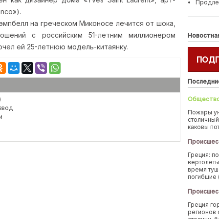
Продле
nco»).
 Кэмпбелл на греческом Миконосе лечится от шока,
ошений с российским 51-летним миллионером
Новостна
чел ей 25-летнюю модель-китаянку.
ПОД
Последни
)
Обществ
звод
Пожары у
и
столичный
каковы по
Происшес
Греция: п
вертолеты
время туш
погибшие 
Происшес
Греция го
регионов 