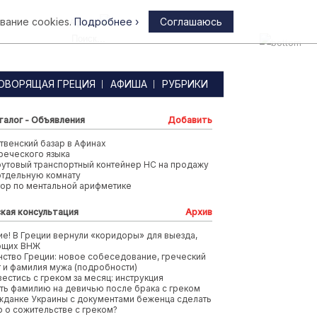
вание cookies.
Подробнее ›
Соглашаюсь
Афины
ОВОРЯЩАЯ ГРЕЦИЯ
АФИША
РУБРИКИ
талог - Объявления
Добавить
венский базар в Афинах
реческого языка
футовый транспортный контейнер HC на продажу
отдельную комнату
тор по ментальной арифметике
кая консультация
Архив
е! В Греции вернули «коридоры» для выезда,
ющих ВНЖ
ство Греции: новое собеседование, греческий
т и фамилия мужа (подробности)
вестись с греком за месяц: инструкция
ть фамилию на девичью после брака с греком
жданке Украины с документами беженца сделать
 о сожительстве с греком?