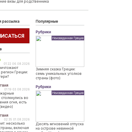
ние визы для родственника
я рассылка
Популярные
Рубрики
ПИСАТЬСЯ
Неизведанная Греция
е
о
01:22 06.08.2026
ничтожают
Зимняя сказка Греции:
 регион Греции:
семь уникальных уголков
тери?
страны (фото)
твия
Рубрики
01:19 03.08.2026
ожарные
Неизведанная Греция
 столкнулись во
ения огня, есть
(видео)
твия
02:35 01.08.2026
рит: несколько
Десять мгновений отпуска
страны, включая
на острове невинной