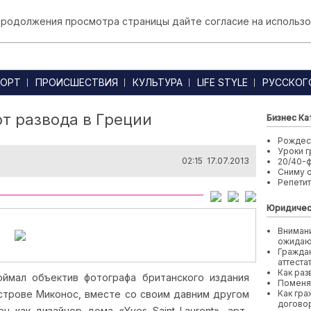
 продолжения просмотра страницы дайте согласие на использо
ОРТ
ПРОИСШЕСТВИЯ
КУЛЬТУРА
LIFE STYLE
РУССКОГ
т развода в Греции
Бизнес Ка
Рождест
Уроки г
02:15 17.07.2013
20/40-
Сниму 
Репети
Юридичес
Внимани
ожида
Граждан
аттеста
Как раз
ймал объектив фотографа британского издания
Поменя
острове Миконос, вместе со своим давним другом
Как гра
договор
н как дизайнер дома «Yves Saint Laurent», арт-