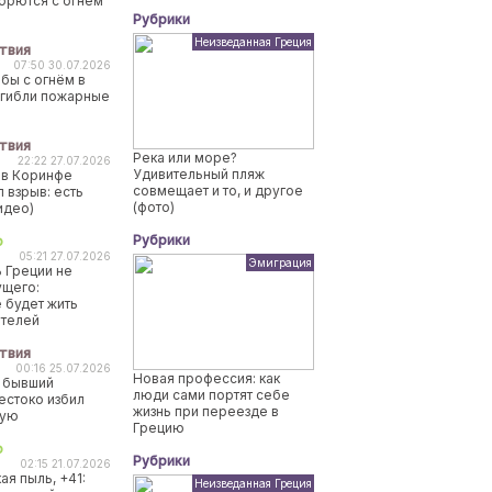
борются с огнем
Рубрики
Неизведанная Греция
твия
07:50 30.07.2026
бы с огнём в
огибли пожарные
твия
Река или море?
22:22 27.07.2026
Удивительный пляж
 в Коринфе
совмещает и то, и другое
 взрыв: есть
(фото)
идео)
Рубрики
о
05:21 27.07.2026
Эмиграция
 Греции не
ущего:
 будет жить
ителей
твия
00:16 25.07.2026
Новая профессия: как
 бывший
люди сами портят себе
естоко избил
жизнь при переезде в
ную
Грецию
о
Рубрики
02:15 21.07.2026
ая пыль, +41:
Неизведанная Греция