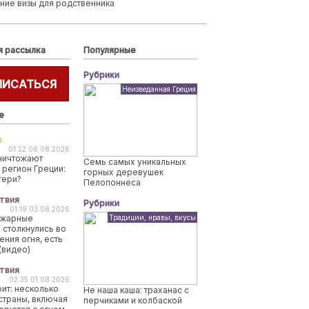
ние визы для родственника
я рассылка
Популярные
Рубрики
ПИСАТЬСЯ
Неизведанная Греция
е
о
01:22 06.08.2026
ничтожают
Семь самых уникальных
 регион Греции:
горных деревушек
тери?
Пелопоннеса
твия
Рубрики
01:19 03.08.2026
ожарные
Традиции, нравы, вкусы
 столкнулись во
ения огня, есть
(видео)
твия
02:35 01.08.2026
рит: несколько
Не наша каша: траханас с
страны, включая
перчиками и колбаской