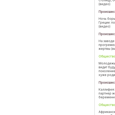
столицу, 
(видео)
Происшес
Ночь борь
Греции: п
(видео)
Происшес
На заводе
прогремел
жертвы (в
Обществ
Молодежь
видит буд
поколение
хуже род
Происшес
Каллифея:
партнер ж
беремен
Обществ
Африканск