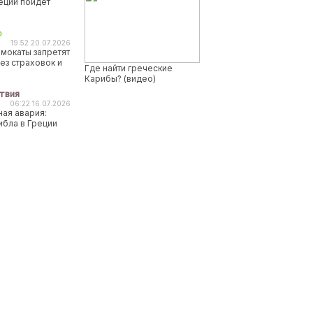
реции пойдет
о
19:52 20.07.2026
мокаты запретят
ез страховок и
Где найти греческие
Карибы? (видео)
твия
06:22 16.07.2026
ая авария:
ибла в Греции