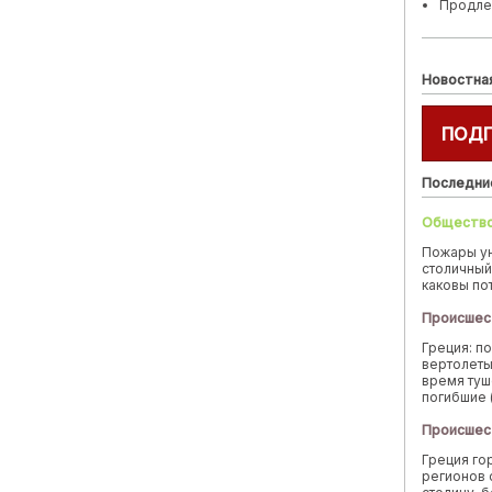
Продле
Новостна
ПОД
Последни
Обществ
Пожары у
столичный
каковы по
Происшес
Греция: п
вертолеты
время туш
погибшие 
Происшес
Греция го
регионов 