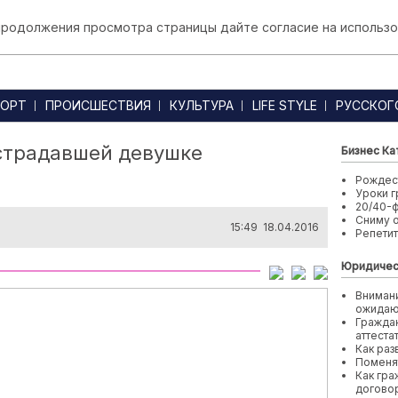
 продолжения просмотра страницы дайте согласие на использо
ОРТ
ПРОИСШЕСТВИЯ
КУЛЬТУРА
LIFE STYLE
РУССКОГ
страдавшей девушке
Бизнес Ка
Рождест
Уроки г
20/40-
Сниму 
15:49 18.04.2016
Репети
Юридичес
Внимани
ожида
Граждан
аттеста
Как раз
Поменя
Как гра
договор