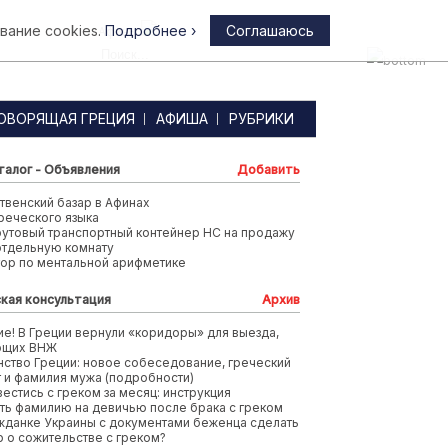
вание cookies.
Подробнее ›
Соглашаюсь
Афины
ОВОРЯЩАЯ ГРЕЦИЯ
АФИША
РУБРИКИ
талог - Объявления
Добавить
венский базар в Афинах
реческого языка
футовый транспортный контейнер HC на продажу
отдельную комнату
тор по ментальной арифметике
кая консультация
Архив
е! В Греции вернули «коридоры» для выезда,
ющих ВНЖ
ство Греции: новое собеседование, греческий
т и фамилия мужа (подробности)
вестись с греком за месяц: инструкция
ть фамилию на девичью после брака с греком
жданке Украины с документами беженца сделать
 о сожительстве с греком?