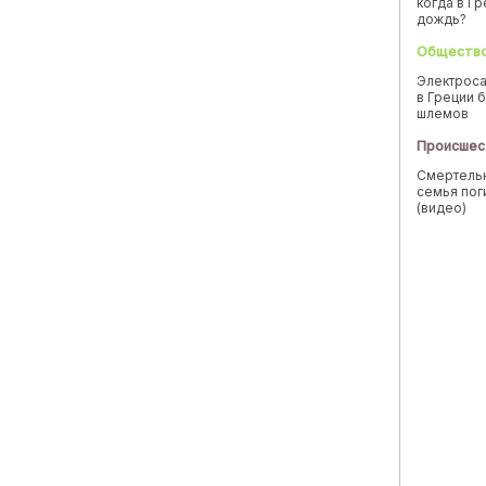
когда в Г
дождь?
Обществ
Электроса
в Греции б
шлемов
Происшес
Смертельн
семья пог
(видео)