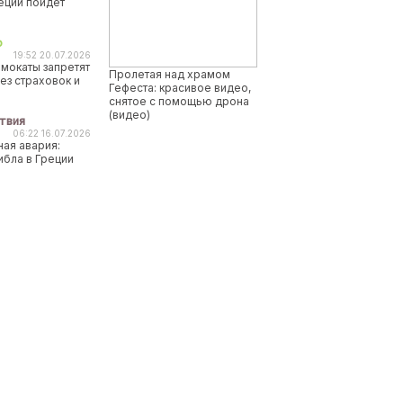
реции пойдет
о
19:52 20.07.2026
мокаты запретят
Пролетая над храмом
ез страховок и
Гефеста: красивое видео,
снятое с помощью дрона
(видео)
твия
06:22 16.07.2026
ая авария:
ибла в Греции