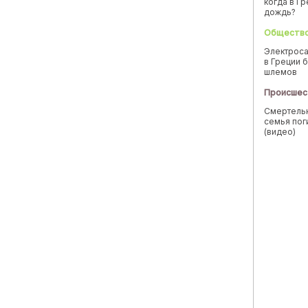
когда в Г
дождь?
Обществ
Электроса
в Греции б
шлемов
Происшес
Смертельн
семья пог
(видео)