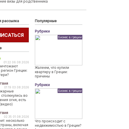
ние визы для родственника
я рассылка
Популярные
Рубрики
ПИСАТЬСЯ
Бизнес в греции
е
о
01:22 06.08.2026
ничтожают
Жалеем, что купили
 регион Греции:
квартиру в Греции:
тери?
причины
твия
Рубрики
01:19 03.08.2026
ожарные
Бизнес в греции
 столкнулись во
ения огня, есть
(видео)
твия
02:35 01.08.2026
рит: несколько
Что происходит с
страны, включая
недвижимостью в Греции?