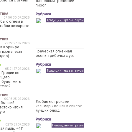
борются с огнем
тыквенный греческий
пирог
твия
Рубрики
07:50 30.07.2026
Традиции, нравы, вкусы
бы с огнём в
огибли пожарные
твия
22:22 27.07.2026
 в Коринфе
Греческая огненная
 взрыв: есть
осень: грибочки с узо
идео)
Рубрики
о
05:21 27.07.2026
Традиции, нравы, вкусы
 Греции не
ущего:
 будет жить
ителей
твия
00:16 25.07.2026
Любимые греками
 бывший
кальмары вошли в список
естоко избил
лучших блюд
ную
Рубрики
о
02:15 21.07.2026
Неизведанная Греция
ая пыль, +41: