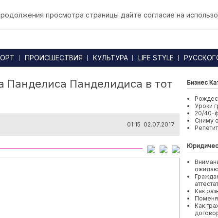
 продолжения просмотра страницы дайте согласие на использо
ОРТ
ПРОИСШЕСТВИЯ
КУЛЬТУРА
LIFE STYLE
РУССКОГ
а Панделиса Панделидиса в тот
Бизнес Ка
Рождест
Уроки г
20/40-
Сниму 
01:15 02.07.2017
Репети
Юридичес
Внимани
ожида
Граждан
аттеста
Как раз
Поменя
Как гра
договор