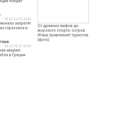
реции пойдет
о
19:52 20.07.2026
мокаты запретят
От древних мифов до
ез страховок и
морского спорта: остров
Итака привлекает туристов
(фото)
твия
06:22 16.07.2026
ая авария:
ибла в Греции