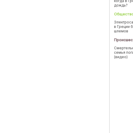
когда в Г
дождь?
Обществ
Электроса
в Греции б
шлемов
Происшес
Смертельн
семья пог
(видео)