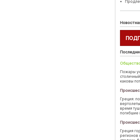
Продле
Новостна
ПОД
Последни
Обществ
Пожары у
столичный
каковы по
Происшес
Греция: п
вертолеты
время туш
погибшие 
Происшес
Греция го
регионов 