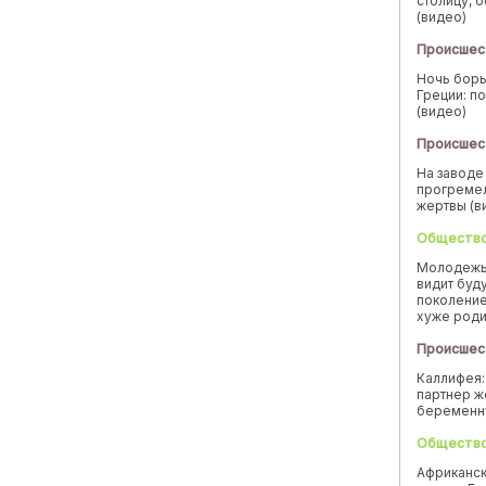
столицу, 
(видео)
Происшес
Ночь борь
Греции: п
(видео)
Происшес
На заводе
прогремел
жертвы (в
Обществ
Молодежь
видит буд
поколение
хуже род
Происшес
Каллифея:
партнер ж
беремен
Обществ
Африканск