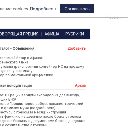
вание cookies.
Подробнее ›
Соглашаюсь
Афины
ОВОРЯЩАЯ ГРЕЦИЯ
АФИША
РУБРИКИ
талог - Объявления
Добавить
венский базар в Афинах
реческого языка
футовый транспортный контейнер HC на продажу
отдельную комнату
тор по ментальной арифметике
кая консультация
Архив
е! В Греции вернули «коридоры» для выезда,
ющих ВНЖ
ство Греции: новое собеседование, греческий
т и фамилия мужа (подробности)
вестись с греком за месяц: инструкция
ть фамилию на девичью после брака с греком
жданке Украины с документами беженца сделать
 о сожительстве с греком?