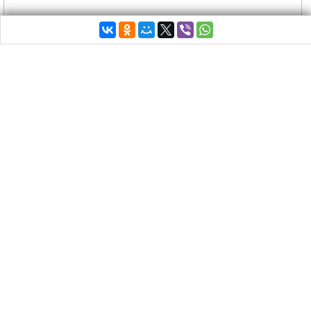
Для того, чтобы
АЕКу
выйти в следующий раунд
Кубка Европы, было мало победы греков над
Нептунасом
. Необходимо было поражение
Хапоэля
в Волгограде. Если первое условие, хоть
и с трудом, но было выполнено, то второе –
увы…