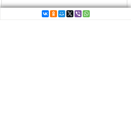
© Фото : Ministry of Culture and Sports
В греческом древнем городе Тенея на
Пелопоннесе археологи обнаружили