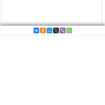
Греческий баскетбольный клуб
Арис
из Салоник
первый свой матч в новой Лиге чемпионов