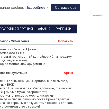
вание cookies.
Подробнее ›
Соглашаюсь
Афины
ОВОРЯЩАЯ ГРЕЦИЯ
АФИША
РУБРИКИ
талог - Объявления
Добавить
венский базар в Афинах
реческого языка
футовый транспортный контейнер HC на продажу
отдельную комнату
тор по ментальной арифметике
кая консультация
Архив
е! В Греции вернули «коридоры» для выезда,
ющих ВНЖ
ство Греции: новое собеседование, греческий
т и фамилия мужа (подробности)
вестись с греком за месяц: инструкция
ть фамилию на девичью после брака с греком
жданке Украины с документами беженца сделать
 о сожительстве с греком?