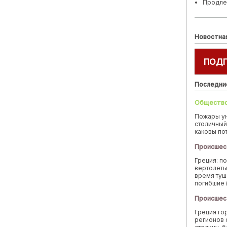
Продле
Новостна
ПОД
Последни
Обществ
Пожары у
столичный
каковы по
Происшес
Греция: п
вертолеты
время туш
погибшие 
Происшес
Греция го
регионов 