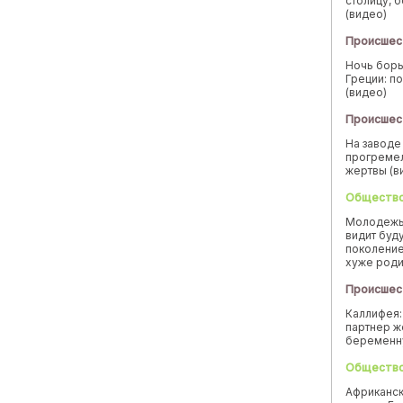
столицу, 
(видео)
Происшес
Ночь борь
Греции: п
(видео)
Происшес
На заводе
прогремел
жертвы (в
Обществ
Молодежь
видит буд
поколение
хуже род
Происшес
Каллифея:
партнер ж
беремен
Обществ
Африканск