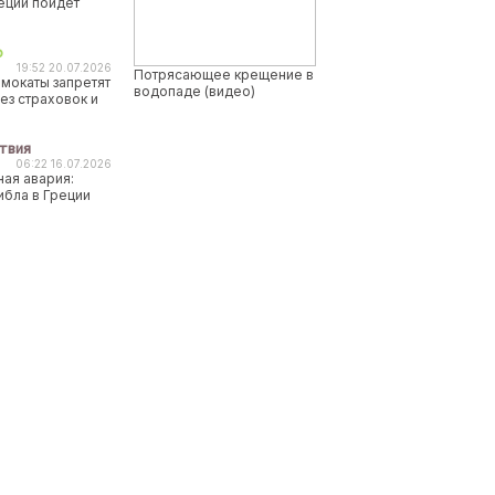
реции пойдет
о
19:52 20.07.2026
Потрясающее крещение в
мокаты запретят
водопаде (видео)
ез страховок и
твия
06:22 16.07.2026
ая авария:
ибла в Греции