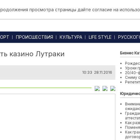
 продолжения просмотра страницы дайте согласие на использо
ОРТ
ПРОИСШЕСТВИЯ
КУЛЬТУРА
LIFE STYLE
РУССКОГ
ть казино Лутраки
Бизнес Ка
Рождест
Уроки г
10:33 28.11.2016
20/40-
Сниму 
Репети
Юридичес
Внимани
ожида
Граждан
аттеста
Как раз
Поменя
Как гра
договор