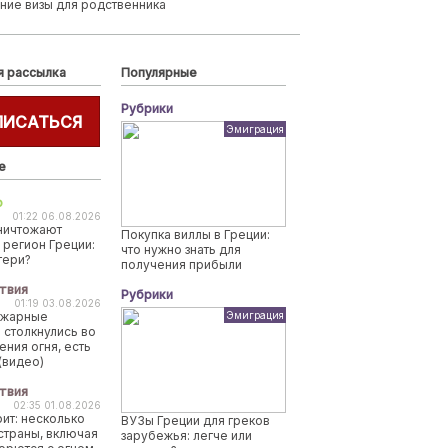
ние визы для родственника
я рассылка
Популярные
Рубрики
ПИСАТЬСЯ
Эмиграция
е
о
01:22 06.08.2026
ничтожают
Покупка виллы в Греции:
 регион Греции:
что нужно знать для
тери?
получения прибыли
твия
Рубрики
01:19 03.08.2026
ожарные
Эмиграция
 столкнулись во
ения огня, есть
(видео)
твия
02:35 01.08.2026
рит: несколько
ВУЗы Греции для греков
страны, включая
зарубежья: легче или