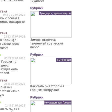
борются с огнем
труднее?
Рубрики
твия
Традиции, нравы, вкусы
07:50 30.07.2026
бы с огнём в
огибли пожарные
твия
22:22 27.07.2026
Зимняя выпечка:
 в Коринфе
тыквенный греческий
 взрыв: есть
пирог
идео)
Рубрики
о
05:21 27.07.2026
Эмиграция
 Греции не
ущего:
 будет жить
ителей
твия
00:16 25.07.2026
Как стать риелтором в
 бывший
Греции: инструкция
естоко избил
ную
Рубрики
о
Неизведанная Греция
02:15 21.07.2026
ая пыль, +41: