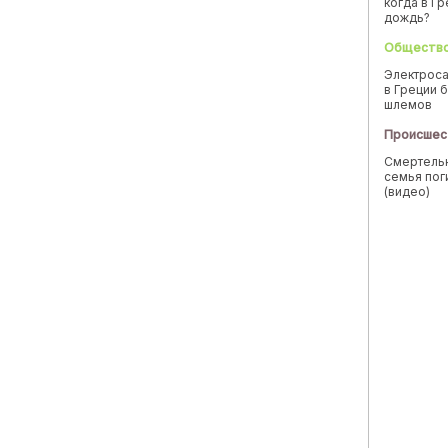
когда в Г
дождь?
Обществ
Электроса
в Греции б
шлемов
Происшес
Смертельн
семья пог
(видео)