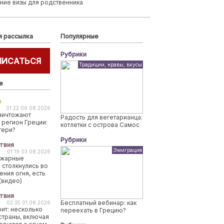
ние визы для родственника
я рассылка
Популярные
Рубрики
ПИСАТЬСЯ
Традиции, нравы, вкусы
е
о
01:22 06.08.2026
ничтожают
Радость для вегетарианца:
 регион Греции:
котлетки с острова Самос
тери?
Рубрики
твия
Эмиграция
01:19 03.08.2026
ожарные
 столкнулись во
ения огня, есть
(видео)
твия
Бесплатный вебинар: как
02:35 01.08.2026
рит: несколько
переехать в Грецию?
страны, включая