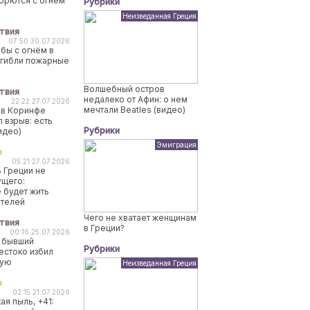
борются с огнем
Рубрики
Неизведанная Греция
твия
07:50 30.07.2026
бы с огнём в
огибли пожарные
Волшебный остров
твия
недалеко от Афин: о нем
22:22 27.07.2026
мечтали Beatles (видео)
 в Коринфе
 взрыв: есть
Рубрики
идео)
Эмиграция
о
05:21 27.07.2026
 Греции не
ущего:
 будет жить
ителей
Чего не хватает женщинам
твия
в Греции?
00:16 25.07.2026
 бывший
Рубрики
естоко избил
ную
Неизведанная Греция
о
02:15 21.07.2026
ая пыль, +41: