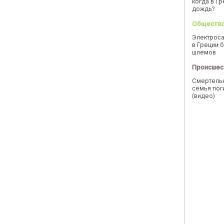
когда в Г
дождь?
Обществ
Электроса
в Греции б
шлемов
Происшес
Смертельн
семья пог
(видео)