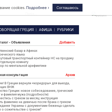
вание cookies.
Подробнее ›
Соглашаюсь
Афины
ОВОРЯЩАЯ ГРЕЦИЯ
АФИША
РУБРИКИ
талог - Объявления
Добавить
венский базар в Афинах
реческого языка
футовый транспортный контейнер HC на продажу
отдельную комнату
тор по ментальной арифметике
кая консультация
Архив
е! В Греции вернули «коридоры» для выезда,
ющих ВНЖ
ство Греции: новое собеседование, греческий
т и фамилия мужа (подробности)
вестись с греком за месяц: инструкция
ть фамилию на девичью после брака с греком
жданке Украины с документами беженца сделать
 о сожительстве с греком?