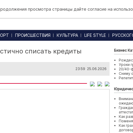
 продолжения просмотра страницы дайте согласие на использо
ОРТ
ПРОИСШЕСТВИЯ
КУЛЬТУРА
LIFE STYLE
РУССКОГ
стично списать кредиты
Бизнес Ка
Рождест
Уроки г
23:59 25.06.2026
20/40-
Сниму 
Репети
Юридичес
Внимани
ожида
Граждан
аттеста
Как раз
Поменя
Как гра
договор