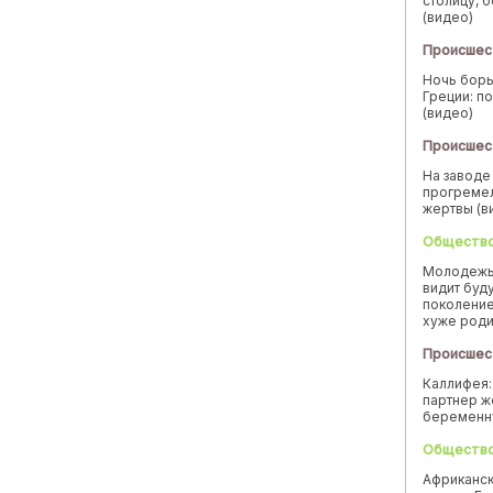
столицу, 
(видео)
Происшес
Ночь борь
Греции: п
(видео)
Происшес
На заводе
прогремел
жертвы (в
Обществ
Молодежь
видит буд
поколение
хуже род
Происшес
Каллифея:
партнер ж
беремен
Обществ
Африканск