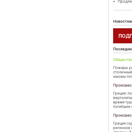
Продле
Новостна
ПОД
Последни
Обществ
Пожары у
столичный
каковы по
Происшес
Греция: п
вертолеты
время туш
погибшие 
Происшес
Греция го
регионов 