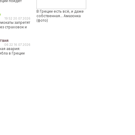
реции пойдет
В Греции есть всё, и даже
о
собственная... Амазонка
19:52 20.07.2026
(фото)
мокаты запретят
ез страховок и
твия
06:22 16.07.2026
ая авария:
ибла в Греции