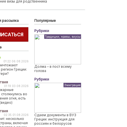
ние визы для родственника
я рассылка
Популярные
Рубрики
ПИСАТЬСЯ
Традиции, нравы, вкусы
е
о
01:22 06.08.2026
ничтожают
Долма – в пост всему
 регион Греции:
голова
тери?
Рубрики
твия
Эмиграция
01:19 03.08.2026
ожарные
 столкнулись во
ения огня, есть
(видео)
твия
Сдаем документы в ВУЗ
02:35 01.08.2026
рит: несколько
Греции: инструкция для
страны, включая
россиян и белорусов