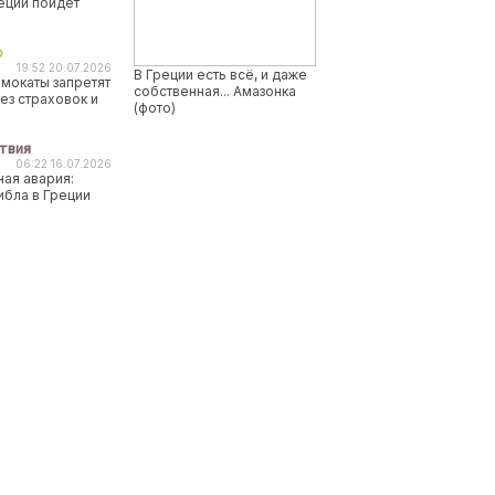
реции пойдет
о
19:52 20.07.2026
В Греции есть всё, и даже
мокаты запретят
собственная... Амазонка
ез страховок и
(фото)
твия
06:22 16.07.2026
ая авария:
ибла в Греции