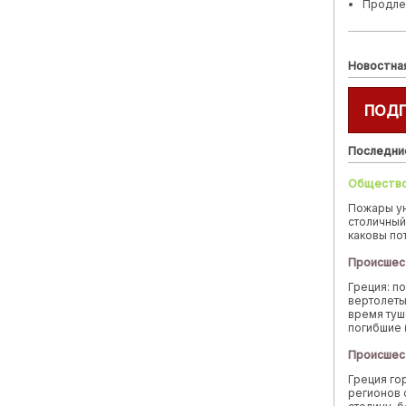
Продле
Новостна
ПОД
Последни
Обществ
Пожары у
столичный
каковы по
Происшес
Греция: п
вертолеты
время туш
погибшие 
Происшес
Греция го
регионов 