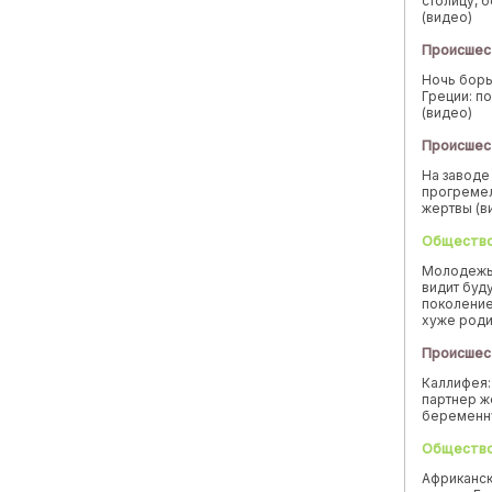
столицу, 
(видео)
Происшес
Ночь борь
Греции: п
(видео)
Происшес
На заводе
прогремел
жертвы (в
Обществ
Молодежь
видит буд
поколение
хуже род
Происшес
Каллифея:
партнер ж
беремен
Обществ
Африканск