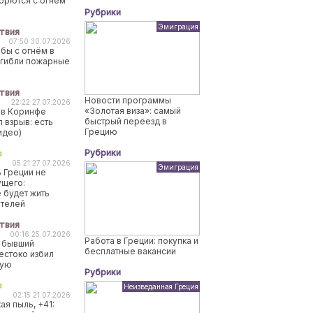
борются с огнем
Рубрики
Эмиграция
твия
07:50 30.07.2026
бы с огнём в
огибли пожарные
твия
Новости программы
22:22 27.07.2026
«Золотая виза»: самый
 в Коринфе
быстрый переезд в
 взрыв: есть
Грецию
идео)
Рубрики
о
05:21 27.07.2026
Эмиграция
 Греции не
ущего:
 будет жить
ителей
твия
00:16 25.07.2026
Работа в Греции: покупка и
 бывший
бесплатные вакансии
естоко избил
ную
Рубрики
о
Неизведанная Греция
02:15 21.07.2026
ая пыль, +41: