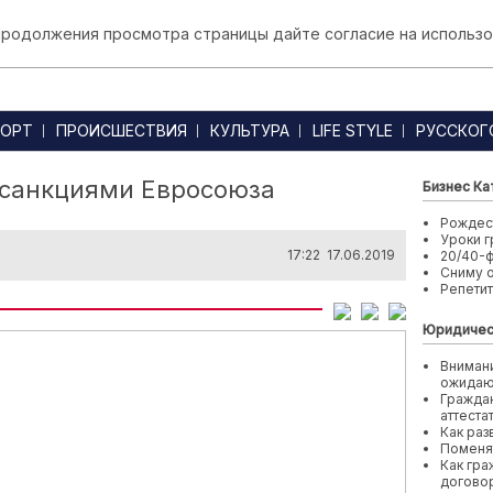
 продолжения просмотра страницы дайте согласие на использо
ОРТ
ПРОИСШЕСТВИЯ
КУЛЬТУРА
LIFE STYLE
РУССКОГ
 санкциями Евросоюза
Бизнес Ка
Рождест
Уроки г
17:22 17.06.2019
20/40-
Сниму 
Репети
Юридичес
Внимани
ожида
Граждан
аттеста
Как раз
Поменя
Как гра
договор