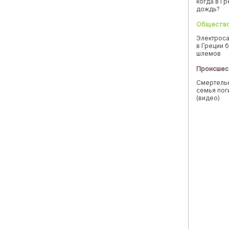
когда в Г
дождь?
Обществ
Электроса
в Греции б
шлемов
Происшес
Смертельн
семья пог
(видео)