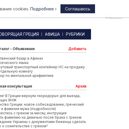
вание cookies.
Подробнее ›
Соглашаюсь
Афины
ОВОРЯЩАЯ ГРЕЦИЯ
АФИША
РУБРИКИ
талог - Объявления
Добавить
венский базар в Афинах
реческого языка
футовый транспортный контейнер HC на продажу
отдельную комнату
тор по ментальной арифметике
кая консультация
Архив
е! В Греции вернули «коридоры» для выезда,
ющих ВНЖ
ство Греции: новое собеседование, греческий
т и фамилия мужа (подробности)
вестись с греком за месяц: инструкция
ть фамилию на девичью после брака с греком
жданке Украины с документами беженца сделать
 о сожительстве с греком?