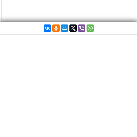
Продолжаем пополнять коллекцию самых
лучших и необычных салатов греческой кухни.
Сегодня у нас салат с нектарином и маленькими