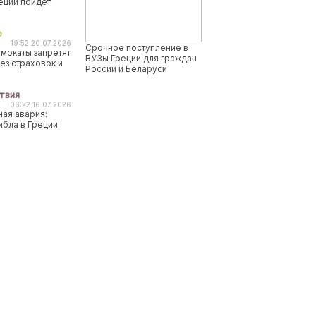
реции пойдет
о
19:52 20.07.2026
Срочное поступление в
мокаты запретят
ВУЗы Греции для граждан
ез страховок и
России и Беларуси
твия
06:22 16.07.2026
ая авария:
ибла в Греции