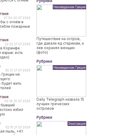
борются с огнем
Рубрики
Неизведанная Греция
твия
07:50 30.07.2026
бы с огнём в
огибли пожарные
Путешествие на остров,
твия
где давали яд старикам, а
22:22 27.07.2026
лев охранял женщин
 в Коринфе
(фото)
 взрыв: есть
идео)
Рубрики
о
Неизведанная Греция
05:21 27.07.2026
 Греции не
ущего:
 будет жить
ителей
твия
Daily Telegraph назвала 15
00:16 25.07.2026
лучших греческих
 бывший
островов
естоко избил
ную
Рубрики
о
Эмиграция
02:15 21.07.2026
ая пыль, +41: