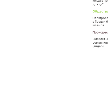
когда в Г
дождь?
Обществ
Электроса
в Греции б
шлемов
Происшес
Смертельн
семья пог
(видео)