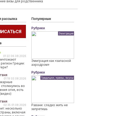
ние визы для родственника
я рассылка
Популярные
Рубрики
ПИСАТЬСЯ
Эмиграция
е
о
01:22 06.08.2026
ничтожают
Эмиграция как «запасной
 регион Греции:
аэродром»
тери?
Рубрики
твия
Традиции, нравы, вкусы
01:19 03.08.2026
ожарные
 столкнулись во
ения огня, есть
(видео)
твия
Равани: сладко жить не
02:35 01.08.2026
рит: несколько
запретишь
страны, включая