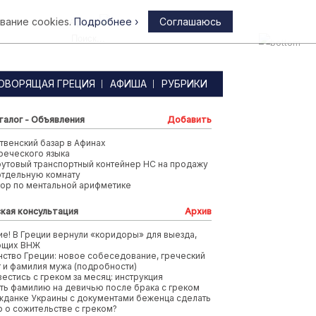
вание cookies.
Подробнее ›
Соглашаюсь
Афины
ОВОРЯЩАЯ ГРЕЦИЯ
АФИША
РУБРИКИ
талог - Объявления
Добавить
венский базар в Афинах
реческого языка
футовый транспортный контейнер HC на продажу
отдельную комнату
тор по ментальной арифметике
кая консультация
Архив
е! В Греции вернули «коридоры» для выезда,
ющих ВНЖ
ство Греции: новое собеседование, греческий
т и фамилия мужа (подробности)
вестись с греком за месяц: инструкция
ть фамилию на девичью после брака с греком
жданке Украины с документами беженца сделать
 о сожительстве с греком?