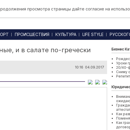
 продолжения просмотра страницы дайте согласие на использо
ОРТ
ПРОИСШЕСТВИЯ
КУЛЬТУРА
LIFE STYLE
РУССКОГ
ые, и в салате по-гречески
Бизнес Ка
Рождест
Уроки г
10:16 04.09.2017
20/40-
Сниму 
Репети
Юридичес
Внимани
ожида
Граждан
аттеста
Как раз
Поменя
Как гра
договор