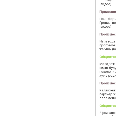
столицу, 
(видео)
Происшес
Ночь борь
Греции: п
(видео)
Происшес
На заводе
прогремел
жертвы (в
Обществ
Молодежь
видит буд
поколение
хуже род
Происшес
Каллифея:
партнер ж
беремен
Обществ
Африканск