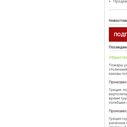
Продле
Новостна
ПОД
Последни
Обществ
Пожары у
столичный
каковы по
Происшес
Греция: п
вертолеты
время туш
погибшие 
Происшес
Греция го
регионов 