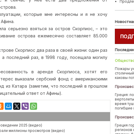
Продле
острова.
луатации, которые мне интересны и я не хочу
 Афина.
Новостна
ила серьезно взяться за остров Скорпиос, – это
ивание острова ежемесячно составляет 85.000
ПОД
трове Скорпиос два раза в своей жизни: один раз
Последни
 а последний раз, в 1998 году, посещала могилу
Обществ
Пожары у
ресованность в аренде Скорпиоса, хотят его
столичный
каковы по
нтерес выказали сербский фонд с американскими
нд из Катара (заметим, что последний в прошлом
Происшес
рицательный ответ от Афины).
Греция: п
вертолеты
время туш
погибшие 
Происшес
ровидении 2025 (видео)
Греция го
регионов 
брали миллионы просмотров (видео)