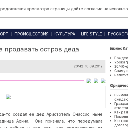
 продолжения просмотра страницы дайте согласие на использо
ОРТ
ПРОИСШЕСТВИЯ
КУЛЬТУРА
LIFE STYLE
РУССКОГ
а продавать остров деда
Бизнес Ка
Рождест
Уроки г
20:42 10.09.2012
20/40-
Сниму 
Репети
Юридичес
Внимани
ожида
Граждан
аттеста
Как раз
гда-то создал ее дед Аристотель Онассис, ныне
Поменя
ледница Афина.
Она признала, что передумала
Как гра
договор
ос и сейчас у нее есть два предложения от