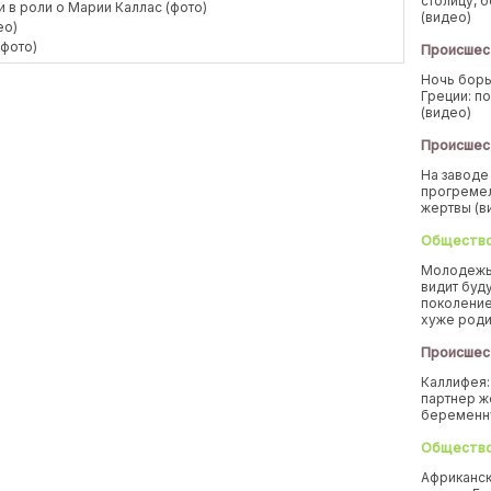
столицу, 
 в роли о Марии Каллас (фото)
(видео)
ео)
(фото)
Происшес
Ночь борь
Греции: п
(видео)
Происшес
На заводе
прогремел
жертвы (в
Обществ
Молодежь
видит буд
поколение
хуже род
Происшес
Каллифея:
партнер ж
беремен
Обществ
Африканск