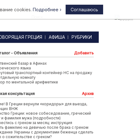
вание cookies.
Подробнее ›
Соглашаюсь
Афины
ОВОРЯЩАЯ ГРЕЦИЯ
АФИША
РУБРИКИ
талог - Объявления
Добавить
венский базар в Афинах
реческого языка
футовый транспортный контейнер HC на продажу
отдельную комнату
тор по ментальной арифметике
кая консультация
Архив
е! В Греции вернули «коридоры» для выезда,
ющих ВНЖ
ство Греции: новое собеседование, греческий
т и фамилия мужа (подробности)
вестись с греком за месяц: инструкция
ть фамилию на девичью после брака с греком
жданке Украины с документами беженца сделать
 о сожительстве с греком?