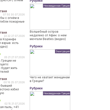
борются с огнем
Рубрики
Неизведанная Греция
твия
07:50 30.07.2026
бы с огнём в
огибли пожарные
Волшебный остров
твия
недалеко от Афин: о нем
22:22 27.07.2026
мечтали Beatles (видео)
 в Коринфе
 взрыв: есть
Рубрики
идео)
Эмиграция
о
05:21 27.07.2026
 Греции не
ущего:
 будет жить
ителей
Чего не хватает женщинам
твия
в Греции?
00:16 25.07.2026
 бывший
Рубрики
естоко избил
ную
Неизведанная Греция
о
02:15 21.07.2026
ая пыль, +41: