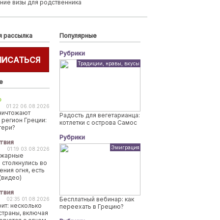
ние визы для родственника
я рассылка
Популярные
Рубрики
ПИСАТЬСЯ
Традиции, нравы, вкусы
е
о
01:22 06.08.2026
ничтожают
Радость для вегетарианца:
 регион Греции:
котлетки с острова Самос
тери?
Рубрики
твия
Эмиграция
01:19 03.08.2026
ожарные
 столкнулись во
ения огня, есть
(видео)
твия
Бесплатный вебинар: как
02:35 01.08.2026
рит: несколько
переехать в Грецию?
страны, включая