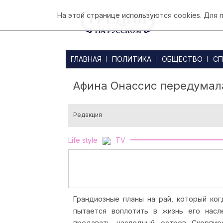
На этой странице используются cookies. Для
ГЛАВНАЯ
ПОЛИТИКА
ОБЩЕСТВО
СП
Афина Онассис передумал
Редакция
Life style
TV
Грандиозные планы на рай, который ко
пытается воплотить в жизнь его нас
продавать наследный остров Скорпи