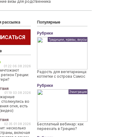
ние визы для родственника
я рассылка
Популярные
Рубрики
ПИСАТЬСЯ
Традиции, нравы, вкусы
е
о
01:22 06.08.2026
ничтожают
Радость для вегетарианца:
 регион Греции:
котлетки с острова Самос
тери?
Рубрики
твия
Эмиграция
01:19 03.08.2026
ожарные
 столкнулись во
ения огня, есть
(видео)
твия
Бесплатный вебинар: как
02:35 01.08.2026
рит: несколько
переехать в Грецию?
страны, включая