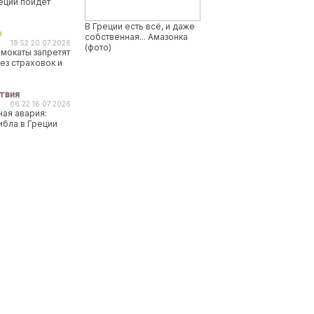
реции пойдет
В Греции есть всё, и даже
о
собственная... Амазонка
19:52 20.07.2026
(фото)
мокаты запретят
ез страховок и
твия
06:22 16.07.2026
ая авария:
ибла в Греции