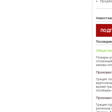
Продле
Новостна
ПОД
Последни
Обществ
Пожары у
столичный
каковы по
Происшес
Греция: п
вертолеты
время туш
погибшие 
Происшес
Греция го
регионов 