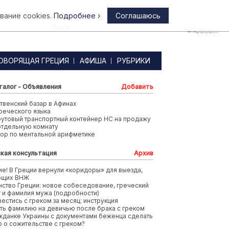
вание cookies.
Подробнее ›
Соглашаюсь
Афины
ОВОРЯЩАЯ ГРЕЦИЯ
АФИША
РУБРИКИ
талог - Объявления
Добавить
венский базар в Афинах
реческого языка
футовый транспортный контейнер HC на продажу
отдельную комнату
тор по ментальной арифметике
кая консультация
Архив
е! В Греции вернули «коридоры» для выезда,
ющих ВНЖ
ство Греции: новое собеседование, греческий
т и фамилия мужа (подробности)
вестись с греком за месяц: инструкция
ть фамилию на девичью после брака с греком
жданке Украины с документами беженца сделать
 о сожительстве с греком?