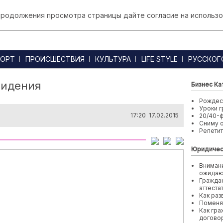
 продолжения просмотра страницы дайте согласие на использо
ОРТ
ПРОИСШЕСТВИЯ
КУЛЬТУРА
LIFE STYLE
РУССКОГ
видения
Бизнес Ка
Рождест
Уроки г
17:20 17.02.2015
20/40-
Сниму 
Репети
Юридичес
Внимани
ожида
Граждан
аттеста
Как раз
Поменя
Как гра
договор