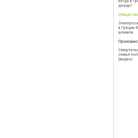
когда в Г
дождь?
Обществ
Электроса
в Греции б
шлемов
Происшес
Смертельн
семья пог
(видео)