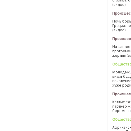
столицу, 
(видео)
Происшес
Ночь борь
Греции: п
(видео)
Происшес
На заводе
прогремел
жертвы (в
Обществ
Молодежь
видит буд
поколение
хуже род
Происшес
Каллифея:
партнер ж
беремен
Обществ
Африканск