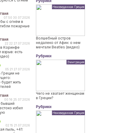
борются с огнем
Рубрики
Неизведанная Греция
твия
07:50 30.07.2026
бы с огнём в
огибли пожарные
Волшебный остров
твия
недалеко от Афин: о нем
22:22 27.07.2026
мечтали Beatles (видео)
 в Коринфе
 взрыв: есть
Рубрики
идео)
Эмиграция
о
05:21 27.07.2026
 Греции не
ущего:
 будет жить
ителей
Чего не хватает женщинам
твия
в Греции?
00:16 25.07.2026
 бывший
Рубрики
естоко избил
ную
Неизведанная Греция
о
02:15 21.07.2026
ая пыль, +41: