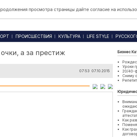
 продолжения просмотра страницы дайте согласие на использо
ОРТ
ПРОИСШЕСТВИЯ
КУЛЬТУРА
LIFE STYLE
РУССКОГ
 очки, а за престиж
Бизнес Ка
Рождест
Уроки г
07:53 07.10.2015
20/40-
Сниму 
Репети
Юридичес
Внимани
ожида
Граждан
аттеста
Как раз
Поменя
Как гра
договор