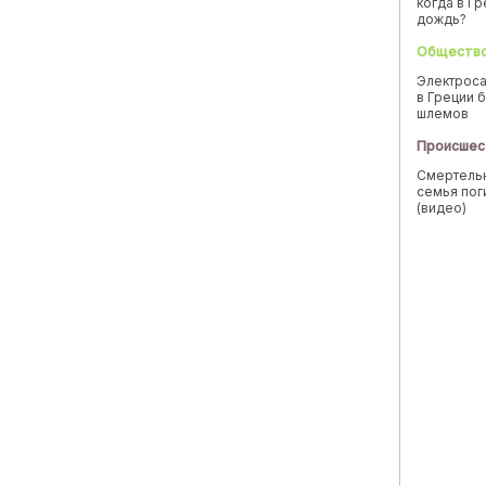
когда в Г
дождь?
Обществ
Электроса
в Греции б
шлемов
Происшес
Смертельн
семья пог
(видео)