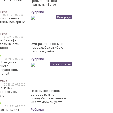
борются с огнем
Греции: пляж под
пальмами (фото)
твия
Рубрики
07:50 30.07.2026
Эмиграция
бы с огнём в
огибли пожарные
твия
22:22 27.07.2026
 в Коринфе
Эмиграция в Грецию:
 взрыв: есть
переезд без ошибок,
идео)
работа и учеба
о
Рубрики
05:21 27.07.2026
 Греции не
Бизнес в греции
ущего:
 будет жить
ителей
твия
00:16 25.07.2026
 бывший
На этом красочном
естоко избил
острове вам не
ную
понадобится ни шезлонг,
ни автомобиль (фото)
о
02:15 21.07.2026
Рубрики
ая пыль, +41: