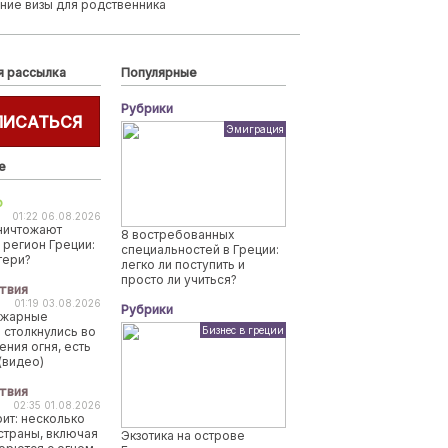
ние визы для родственника
я рассылка
Популярные
Рубрики
ПИСАТЬСЯ
Эмиграция
е
о
01:22 06.08.2026
ничтожают
8 востребованных
 регион Греции:
специальностей в Греции:
тери?
легко ли поступить и
просто ли учиться?
твия
01:19 03.08.2026
Рубрики
ожарные
 столкнулись во
Бизнес в греции
ения огня, есть
(видео)
твия
02:35 01.08.2026
рит: несколько
страны, включая
Экзотика на острове