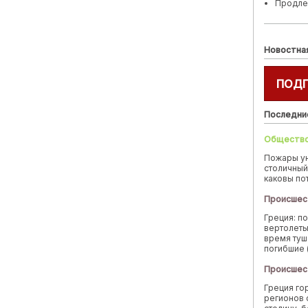
Продле
Новостна
ПОД
Последни
Обществ
Пожары у
столичный
каковы по
Происшес
Греция: п
вертолеты
время туш
погибшие 
Происшес
Греция го
регионов 