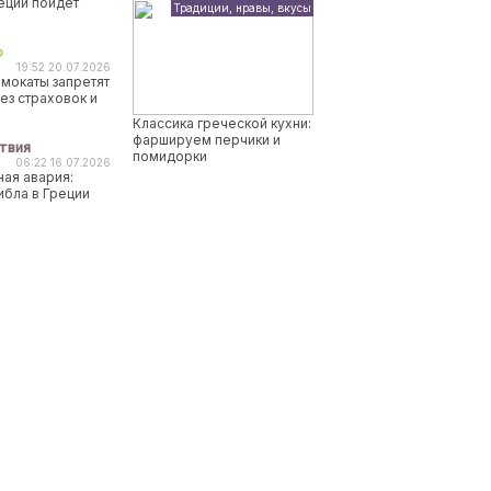
реции пойдет
Традиции, нравы, вкусы
о
19:52 20.07.2026
мокаты запретят
ез страховок и
Классика греческой кухни:
фаршируем перчики и
твия
помидорки
06:22 16.07.2026
ая авария:
ибла в Греции