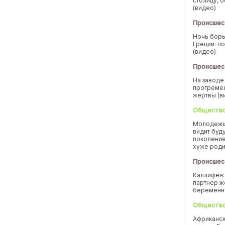
столицу, 
(видео)
Происшес
Ночь борь
Греции: п
(видео)
Происшес
На заводе
прогремел
жертвы (в
Обществ
Молодежь
видит буд
поколение
хуже род
Происшес
Каллифея:
партнер ж
беремен
Обществ
Африканск