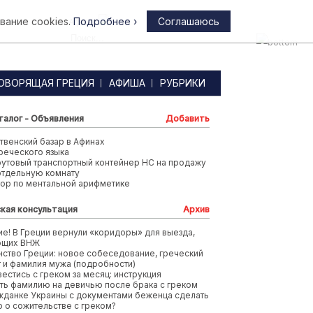
вание cookies.
Подробнее ›
Соглашаюсь
Афины
ОВОРЯЩАЯ ГРЕЦИЯ
АФИША
РУБРИКИ
талог - Объявления
Добавить
венский базар в Афинах
реческого языка
футовый транспортный контейнер HC на продажу
отдельную комнату
тор по ментальной арифметике
кая консультация
Архив
е! В Греции вернули «коридоры» для выезда,
ющих ВНЖ
ство Греции: новое собеседование, греческий
т и фамилия мужа (подробности)
вестись с греком за месяц: инструкция
ть фамилию на девичью после брака с греком
жданке Украины с документами беженца сделать
 о сожительстве с греком?