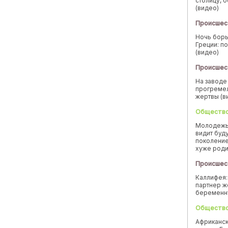
столицу, 
(видео)
Происшес
Ночь борь
Греции: п
(видео)
Происшес
На заводе
прогремел
жертвы (в
Обществ
Молодежь
видит буд
поколение
хуже род
Происшес
Каллифея:
партнер ж
беремен
Обществ
Африканск