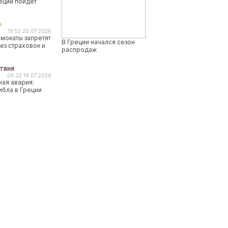
реции пойдет
о
19:52 20.07.2026
мокаты запретят
В Греции начался сезон
ез страховок и
распродаж
твия
06:22 16.07.2026
ая авария:
ибла в Греции