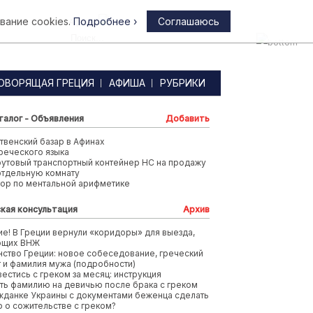
вание cookies.
Подробнее ›
Соглашаюсь
Афины
ОВОРЯЩАЯ ГРЕЦИЯ
АФИША
РУБРИКИ
талог - Объявления
Добавить
венский базар в Афинах
реческого языка
футовый транспортный контейнер HC на продажу
отдельную комнату
тор по ментальной арифметике
кая консультация
Архив
е! В Греции вернули «коридоры» для выезда,
ющих ВНЖ
ство Греции: новое собеседование, греческий
т и фамилия мужа (подробности)
вестись с греком за месяц: инструкция
ть фамилию на девичью после брака с греком
жданке Украины с документами беженца сделать
 о сожительстве с греком?