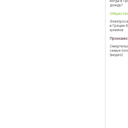
когда в Г
дождь?
Обществ
Электроса
в Греции б
шлемов
Происшес
Смертельн
семья пог
(видео)