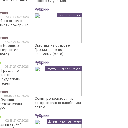
борются с огнем
просто ли учиться?
Рубрики
твия
Бизнес в греции
07:50 30.07.2026
бы с огнём в
огибли пожарные
твия
22:22 27.07.2026
Экзотика на острове
 в Коринфе
Греции: пляж под
 взрыв: есть
пальмами (фото)
идео)
Рубрики
о
05:21 27.07.2026
Традиции, нравы, вкусы
 Греции не
ущего:
 будет жить
ителей
твия
00:16 25.07.2026
Семь греческих вин, в
 бывший
которые нужно влюбиться
естоко избил
летом
ную
Рубрики
о
02:15 21.07.2026
Шопинг: что, где, почем
ая пыль, +41: