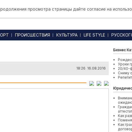
 продолжения просмотра страницы дайте согласие на использо
ОРТ
ПРОИСШЕСТВИЯ
КУЛЬТУРА
LIFE STYLE
РУССКОГ
Бизнес Ка
Рождест
Уроки г
18:26 16.08.2016
20/40-
Сниму 
Репети
Юридичес
Внимани
ожида
Граждан
аттеста
Как раз
Поменя
Как гра
договор