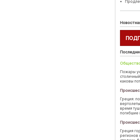
Продле
Новостна
ПОД
Последни
Обществ
Пожары у
столичный
каковы по
Происшес
Греция: п
вертолеты
время туш
погибшие 
Происшес
Греция го
регионов 