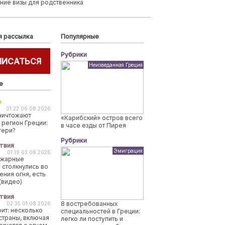
ние визы для родственника
я рассылка
Популярные
Рубрики
ПИСАТЬСЯ
Неизведанная Греция
е
о
01:22 06.08.2026
ничтожают
«Карибский» остров всего
 регион Греции:
в часе езды от Пирея
тери?
Рубрики
твия
Эмиграция
01:19 03.08.2026
ожарные
 столкнулись во
ения огня, есть
(видео)
твия
8 востребованных
02:35 01.08.2026
рит: несколько
специальностей в Греции:
страны, включая
легко ли поступить и