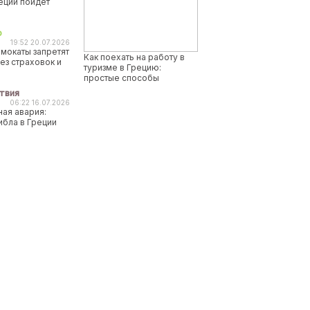
реции пойдет
о
19:52 20.07.2026
мокаты запретят
Как поехать на работу в
ез страховок и
туризме в Грецию:
простые способы
твия
06:22 16.07.2026
ая авария:
ибла в Греции