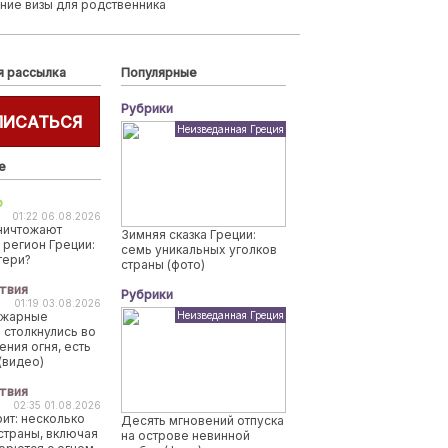
ние визы для родственника
я рассылка
Популярные
Рубрики
ПИСАТЬСЯ
Неизведанная Греция
е
о
01:22 06.08.2026
ничтожают
Зимняя сказка Греции:
 регион Греции:
семь уникальных уголков
тери?
страны (фото)
твия
Рубрики
01:19 03.08.2026
ожарные
Неизведанная Греция
 столкнулись во
ения огня, есть
(видео)
твия
02:35 01.08.2026
рит: несколько
Десять мгновений отпуска
страны, включая
на острове невинной