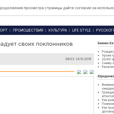
 продолжения просмотра страницы дайте согласие на использо
ОРТ
ПРОИСШЕСТВИЯ
КУЛЬТУРА
LIFE STYLE
РУССКОГ
адует своих поклонников
Бизнес Ка
Рождест
Уроки г
08:03 24.10.2016
20/40-
Сниму 
Репети
Юридичес
Внимани
ожида
Граждан
аттеста
Как раз
Поменя
Как гра
договор