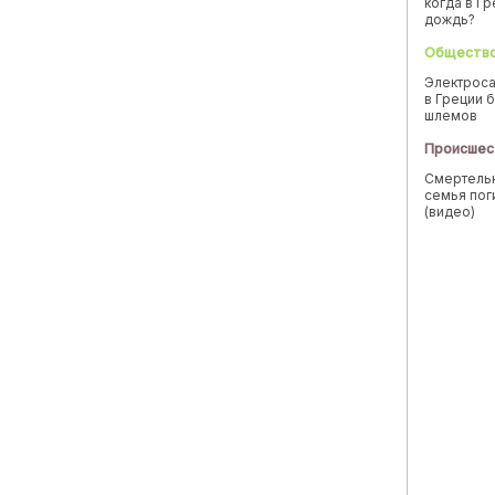
когда в Г
дождь?
Обществ
Электроса
в Греции б
шлемов
Происшес
Смертельн
семья пог
(видео)