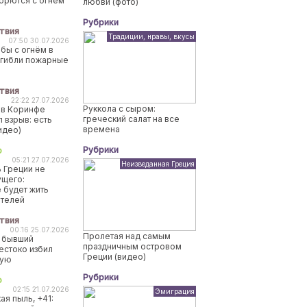
борются с огнем
любви (фото)
Рубрики
твия
Традиции, нравы, вкусы
07:50 30.07.2026
бы с огнём в
огибли пожарные
твия
22:22 27.07.2026
Руккола с сыром:
 в Коринфе
греческий салат на все
 взрыв: есть
времена
идео)
Рубрики
о
05:21 27.07.2026
Неизведанная Греция
 Греции не
ущего:
 будет жить
ителей
твия
00:16 25.07.2026
Пролетая над самым
 бывший
праздничным островом
естоко избил
Греции (видео)
ную
Рубрики
о
02:15 21.07.2026
Эмиграция
ая пыль, +41: