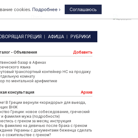
вание cookies.
Подробнее ›
Соглашаюсь
Афины
ОВОРЯЩАЯ ГРЕЦИЯ
АФИША
РУБРИКИ
талог - Объявления
Добавить
венский базар в Афинах
реческого языка
футовый транспортный контейнер HC на продажу
отдельную комнату
тор по ментальной арифметике
кая консультация
Архив
е! В Греции вернули «коридоры» для выезда,
ющих ВНЖ
ство Греции: новое собеседование, греческий
т и фамилия мужа (подробности)
вестись с греком за месяц: инструкция
ть фамилию на девичью после брака с греком
жданке Украины с документами беженца сделать
 о сожительстве с греком?