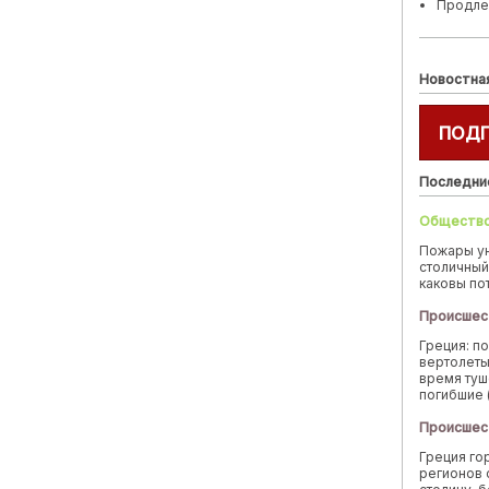
Продле
Новостна
ПОД
Последни
Обществ
Пожары у
столичный
каковы по
Происшес
Греция: п
вертолеты
время туш
погибшие 
Происшес
Греция го
регионов 