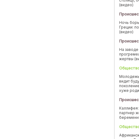
столицу, 
(видео)
Происшес
Ночь борь
Греции: п
(видео)
Происшес
На заводе
прогремел
жертвы (в
Обществ
Молодежь
видит буд
поколение
хуже род
Происшес
Каллифея:
партнер ж
беремен
Обществ
Африканск