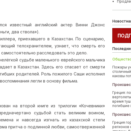
Продле
Новостна
лся известный английский актер Винни Джонс
ньги, два ствола»).
ПОД
иллера, приехавшего в Казахстан. По сценарию,
тающий телохранителем, узнает, что смерть его
Последни
я самостоятельно расследовать это дело.
Обществ
 нелёгкой судьбе маленького еврейского мальчика
адает в Казахстан. Здесь его спасает от смерти
Пожары у
столичный
огибших родителей. Роль пожилого Саши исполнил
каковы по
воспоминания легли в основу фильма.
Происшес
Греция: п
вертолеты
время туш
нован на второй книге из трилогии «Кочевники»
погибшие 
редначертано судьбой стать великим воином,
Происшес
емена и навсегда изгнать из казахской степи
Греция го
изма притча о подлинной любви, самоотверженной
регионов 