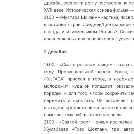
дружбе, верности долгу построена на р
XVIII веке. Историческая основа фильма —
21.00 – «Мустафа Шокай» - картина, пос
в истории стран Средней/Центральной 
народа или изменником Родины? Спаси
военнопленных или основателем Туркеста
2 декабря
19.00 - «Сказ о розовом зайце» - казахс
году. Провинциальный парень Ерлан, 
(КазГАСА) приехал в город в надежде
молодежи», куда он попадает, оказало
порядки, и для того, чтобы сохранить с
пережить и испытать. Он встречает п
выгодное предложение для него и для себ
помогает ему найти такого человека.
21.00 - «Святой грех» - фильм поставле
Жумабаева «Грех Шолпан», где авто