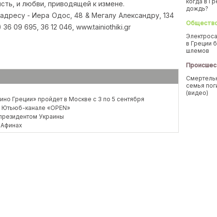
когда в Г
сть, и любви, приводящей к измене.
дождь?
адресу - Иера Одос, 48 & Мегалу Александру, 134
Обществ
36 09 695, 36 12 046, www.tainiothiki.gr
Электроса
в Греции б
шлемов
Происшес
Смертельн
семья пог
(видео)
но Греции» пройдет в Москве с 3 по 5 сентября
на Ютьюб-канале «OPEN»
 президентом Украины
 Афинах