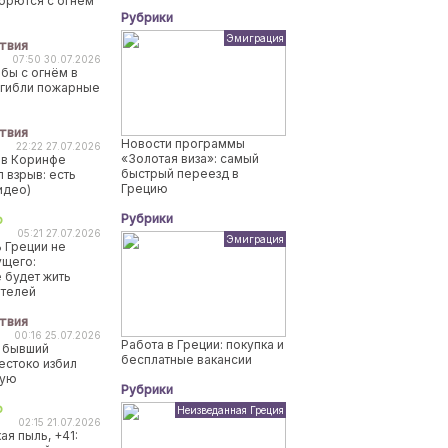
борются с огнем
Рубрики
Эмиграция
твия
07:50 30.07.2026
бы с огнём в
огибли пожарные
твия
Новости программы
22:22 27.07.2026
«Золотая виза»: самый
 в Коринфе
быстрый переезд в
 взрыв: есть
Грецию
идео)
Рубрики
о
05:21 27.07.2026
Эмиграция
 Греции не
ущего:
 будет жить
ителей
твия
00:16 25.07.2026
Работа в Греции: покупка и
 бывший
бесплатные вакансии
естоко избил
ную
Рубрики
о
Неизведанная Греция
02:15 21.07.2026
ая пыль, +41: