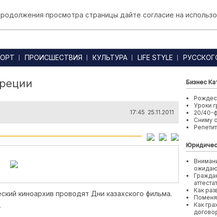
 продолжения просмотра страницы дайте согласие на использо
ОРТ
ПРОИСШЕСТВИЯ
КУЛЬТУРА
LIFE STYLE
РУССКОГ
Греции
Бизнес Ка
Рождест
Уроки г
17:45 25.11.2011
20/40-
Сниму 
Репети
Юридичес
Внимани
ожида
Граждан
аттеста
Как раз
ский киноархив проводят Дни казахского фильма.
Поменя
.
Как гра
договор