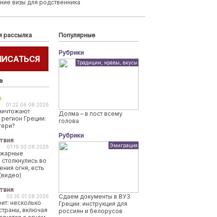
ние визы для родственника
я рассылка
Популярные
Рубрики
ПИСАТЬСЯ
Традиции, нравы, вкусы
е
о
01:22 06.08.2026
ничтожают
Долма – в пост всему
 регион Греции:
голова
тери?
Рубрики
твия
Эмиграция
01:19 03.08.2026
ожарные
 столкнулись во
ения огня, есть
(видео)
твия
Сдаем документы в ВУЗ
02:35 01.08.2026
рит: несколько
Греции: инструкция для
страны, включая
россиян и белорусов