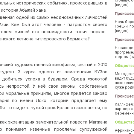
столицу, 
еальных исторических событиях, происходивших в
(видео)
 история Абылай хана.
Происшес
вященная одной из самых неоднозначных личностей
Ночь борь
Азии. Кем был этот человек - патриотом своего
Греции: п
(видео)
телем жизней ста восьмидесяти тысяч тюрков-
нского легиона гитлеровского Вермахта?
Происшес
На заводе
прогремел
жертвы (в
танский художественный кинофильм, снятый в 2010
Обществ
студент 3 курса одного из алматинских ВУЗов
Молодежь
видит буд
 добиться успеха в будущем. Среда «золотой
поколение
сь непростой. У неё свои законы, собственные
хуже род
вои моральные принципы, многое придется заново
Происшес
арня по имени Локо, который предлагает ему
Каллифея:
я - отсидеть чужой срок. Ерлан отказывается, но
партнер ж
беремен
н как экранизация замечательной повести Магжана
Обществ
р понимает извечные проблемы супружеской
Африканск