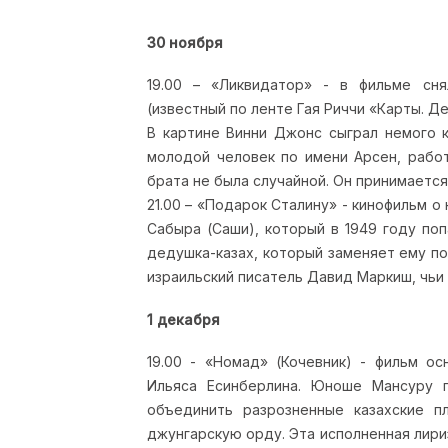
30 ноября
19.00 – «Ликвидатор» - в фильме сня
(известный по ленте Гая Риччи «Карты. Де
В картине Винни Джонс сыграл немого к
молодой человек по имени Арсен, рабо
брата не была случайной. Он принимаетс
21.00 – «Подарок Сталину» - кинофильм о
Сабыра (Саши), который в 1949 году поп
дедушка-казах, который заменяет ему п
израильский писатель Давид Маркиш, чьи 
1 декабря
19.00 - «Номад» (Кочевник) - фильм ос
Ильяса Есинберлина. Юноше Мансуру п
объединить разрозненные казахские пл
джунгарскую орду. Эта исполненная лир