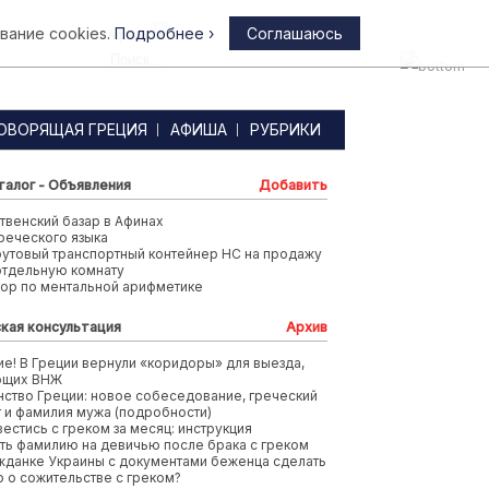
вание cookies.
Подробнее ›
Соглашаюсь
Афины
ОВОРЯЩАЯ ГРЕЦИЯ
АФИША
РУБРИКИ
талог - Объявления
Добавить
венский базар в Афинах
реческого языка
футовый транспортный контейнер HC на продажу
отдельную комнату
тор по ментальной арифметике
кая консультация
Архив
е! В Греции вернули «коридоры» для выезда,
ющих ВНЖ
ство Греции: новое собеседование, греческий
т и фамилия мужа (подробности)
вестись с греком за месяц: инструкция
ть фамилию на девичью после брака с греком
жданке Украины с документами беженца сделать
 о сожительстве с греком?