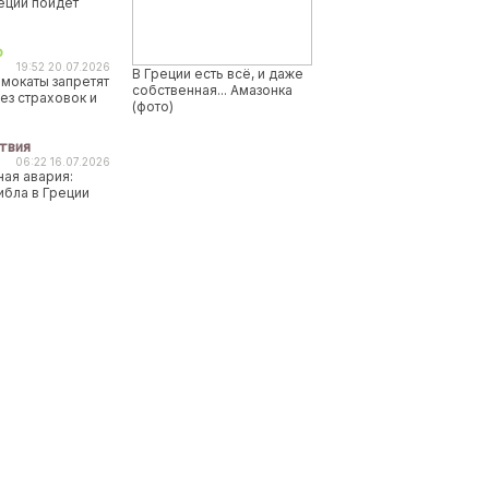
реции пойдет
о
19:52 20.07.2026
В Греции есть всё, и даже
мокаты запретят
собственная... Амазонка
ез страховок и
(фото)
твия
06:22 16.07.2026
ая авария:
ибла в Греции