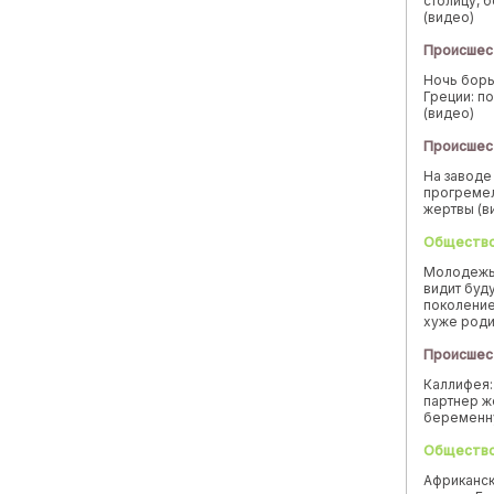
столицу, 
(видео)
Происшес
Ночь борь
Греции: п
(видео)
Происшес
На заводе
прогремел
жертвы (в
Обществ
Молодежь
видит буд
поколение
хуже род
Происшес
Каллифея:
партнер ж
беремен
Обществ
Африканск