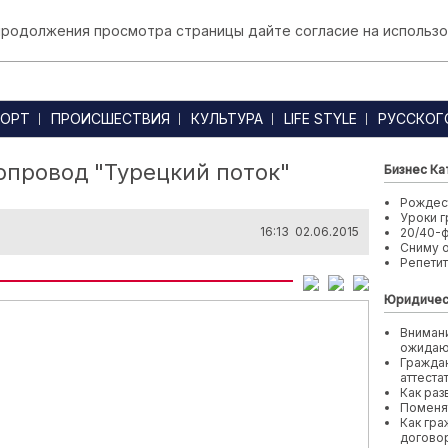
 продолжения просмотра страницы дайте согласие на использо
ОРТ
ПРОИСШЕСТВИЯ
КУЛЬТУРА
LIFE STYLE
РУССКОГ
зопровод "Турецкий поток"
Бизнес Ка
Рождест
Уроки г
16:13 02.06.2015
20/40-
Сниму 
Репети
Юридичес
Внимани
ожида
Граждан
аттеста
Как раз
Поменя
Как гра
договор