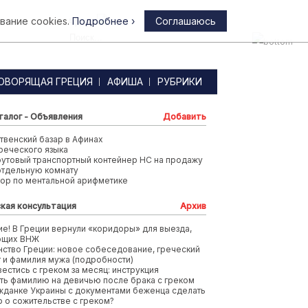
вание cookies.
Подробнее ›
Соглашаюсь
Афины
ОВОРЯЩАЯ ГРЕЦИЯ
АФИША
РУБРИКИ
талог - Объявления
Добавить
венский базар в Афинах
реческого языка
футовый транспортный контейнер HC на продажу
отдельную комнату
тор по ментальной арифметике
кая консультация
Архив
е! В Греции вернули «коридоры» для выезда,
ющих ВНЖ
ство Греции: новое собеседование, греческий
т и фамилия мужа (подробности)
вестись с греком за месяц: инструкция
ть фамилию на девичью после брака с греком
жданке Украины с документами беженца сделать
 о сожительстве с греком?