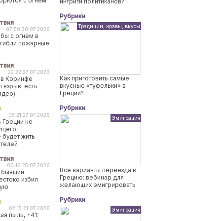
борются с огнем
интриги политиканов?
Рубрики
твия
Традиции, нравы, вкусы
07:50 30.07.2026
бы с огнём в
огибли пожарные
твия
22:22 27.07.2026
Как приготовить самые
 в Коринфе
вкусные «туфельки» в
 взрыв: есть
Греции?
идео)
Рубрики
о
05:21 27.07.2026
Эмиграция
 Греции не
ущего:
 будет жить
ителей
твия
00:16 25.07.2026
Все варианты переезда в
 бывший
Грецию: вебинар для
естоко избил
желающих эмигрировать
ную
Рубрики
о
02:15 21.07.2026
Эмиграция
ая пыль, +41: