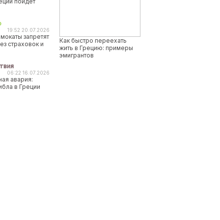
реции пойдет
о
19:52 20.07.2026
мокаты запретят
Как быстро переехать
ез страховок и
жить в Грецию: примеры
эмигрантов
твия
06:22 16.07.2026
ая авария:
ибла в Греции