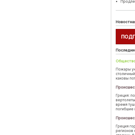
Продле
Новостна
ПОД
Последни
Обществ
Пожары у
столичный
каковы по
Происшес
Греция: п
вертолеты
время туш
погибшие 
Происшес
Греция го
регионов 