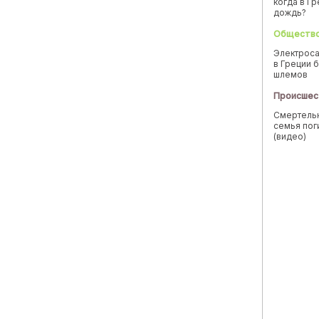
когда в Г
дождь?
Обществ
Электроса
в Греции б
шлемов
Происшес
Смертельн
семья пог
(видео)