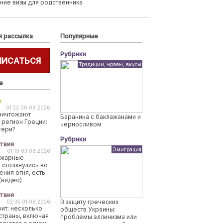
ние визы для родственника
я рассылка
Популярные
Рубрики
ПИСАТЬСЯ
Традиции, нравы, вкусы
е
о
01:22 06.08.2026
ничтожают
Баранина с баклажанами и
 регион Греции:
черносливом
тери?
Рубрики
твия
Эмиграция
01:19 03.08.2026
ожарные
 столкнулись во
ения огня, есть
(видео)
твия
В защиту греческих
02:35 01.08.2026
рит: несколько
обществ Украины:
страны, включая
проблемы эллинизма или