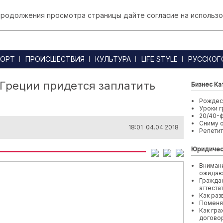
 продолжения просмотра страницы дайте согласие на использо
ОРТ
ПРОИСШЕСТВИЯ
КУЛЬТУРА
LIFE STYLE
РУССКОГ
 Греции придется заплатить
Бизнес Ка
Рождест
Уроки г
20/40-
Сниму 
18:01 04.04.2018
Репети
Юридичес
Внимани
ожида
Граждан
аттеста
Как раз
Поменя
Как гра
договор