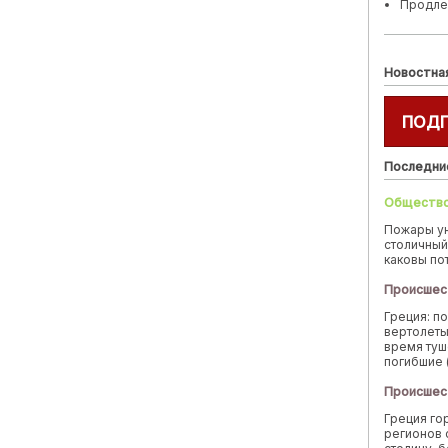
Продле
Новостна
ПОД
Последни
Обществ
Пожары у
столичный
каковы по
Происшес
Греция: п
вертолеты
время туш
погибшие 
Происшес
Греция го
регионов 