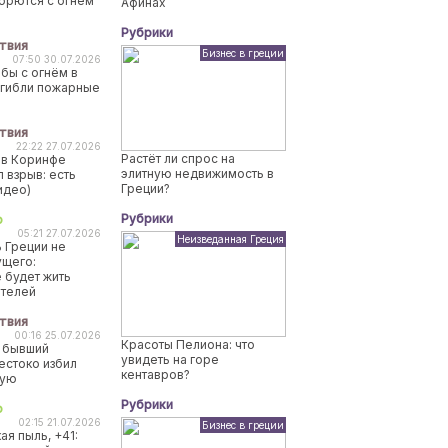
борются с огнем
Афинах
Рубрики
твия
Бизнес в греции
07:50 30.07.2026
бы с огнём в
огибли пожарные
твия
22:22 27.07.2026
Растёт ли спрос на
 в Коринфе
элитную недвижимость в
 взрыв: есть
Греции?
идео)
Рубрики
о
05:21 27.07.2026
Неизведанная Греция
 Греции не
ущего:
 будет жить
ителей
твия
00:16 25.07.2026
Красоты Пелиона: что
 бывший
увидеть на горе
естоко избил
кентавров?
ную
Рубрики
о
02:15 21.07.2026
Бизнес в греции
ая пыль, +41: