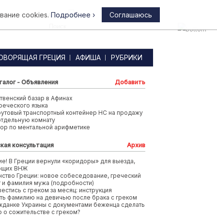
вание cookies.
Подробнее ›
Соглашаюсь
Афины
ОВОРЯЩАЯ ГРЕЦИЯ
АФИША
РУБРИКИ
талог - Объявления
Добавить
венский базар в Афинах
реческого языка
футовый транспортный контейнер HC на продажу
отдельную комнату
тор по ментальной арифметике
кая консультация
Архив
е! В Греции вернули «коридоры» для выезда,
ющих ВНЖ
ство Греции: новое собеседование, греческий
т и фамилия мужа (подробности)
вестись с греком за месяц: инструкция
ть фамилию на девичью после брака с греком
жданке Украины с документами беженца сделать
 о сожительстве с греком?