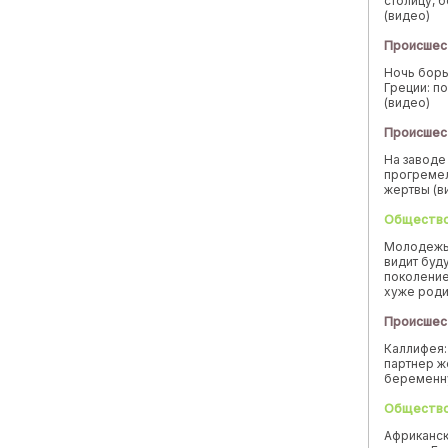
столицу, 
(видео)
Происшес
Ночь борь
Греции: п
(видео)
Происшес
На заводе
прогремел
жертвы (в
Обществ
Молодежь
видит буд
поколение
хуже род
Происшес
Каллифея:
партнер ж
беремен
Обществ
Африканск