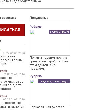
ние визы для родственника
я рассылка
Популярные
Рубрики
ПИСАТЬСЯ
Бизнес в греции
е
о
01:22 06.08.2026
ничтожают
Покупка недвижимости в
 регион Греции:
Греции: как заработать на
тери?
этом деньги, а не
проблемы
твия
01:19 03.08.2026
Рубрики
ожарные
 столкнулись во
Традиции, нравы, вкусы
ения огня, есть
(видео)
твия
02:35 01.08.2026
рит: несколько
страны, включая
Карнавальная фиеста в