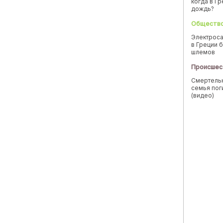
когда в Г
дождь?
Обществ
Электроса
в Греции б
шлемов
Происшес
Смертельн
семья пог
(видео)