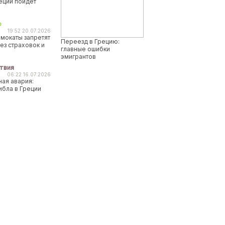
реции пойдет
о
19:52 20.07.2026
мокаты запретят
Переезд в Грецию:
ез страховок и
главные ошибки
эмигрантов
твия
06:22 16.07.2026
ая авария:
ибла в Греции