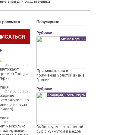
ние визы для родственника
я рассылка
Популярные
Рубрики
ПИСАТЬСЯ
Бизнес в греции
е
о
01:22 06.08.2026
ничтожают
Причины отказа в
 регион Греции:
получении Золотой визы в
тери?
Греции
твия
Рубрики
01:19 03.08.2026
ожарные
Традиции, нравы, вкусы
 столкнулись во
ения огня, есть
(видео)
твия
02:35 01.08.2026
рит: несколько
Выбор гурмана: жареный
страны, включая
сыр с кунжутом и медом