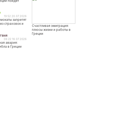
реции пойдет
о
19:52 20.07.2026
мокаты запретят
ез страховок и
Счастливая эмиграция:
плюсы жизни и работы в
Греции
твия
06:22 16.07.2026
ая авария:
ибла в Греции