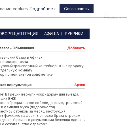
вание cookies.
Подробнее ›
Соглашаюсь
Афины
ОВОРЯЩАЯ ГРЕЦИЯ
АФИША
РУБРИКИ
талог - Объявления
Добавить
венский базар в Афинах
реческого языка
футовый транспортный контейнер HC на продажу
отдельную комнату
тор по ментальной арифметике
кая консультация
Архив
е! В Греции вернули «коридоры» для выезда,
ющих ВНЖ
ство Греции: новое собеседование, греческий
т и фамилия мужа (подробности)
вестись с греком за месяц: инструкция
ть фамилию на девичью после брака с греком
жданке Украины с документами беженца сделать
 о сожительстве с греком?