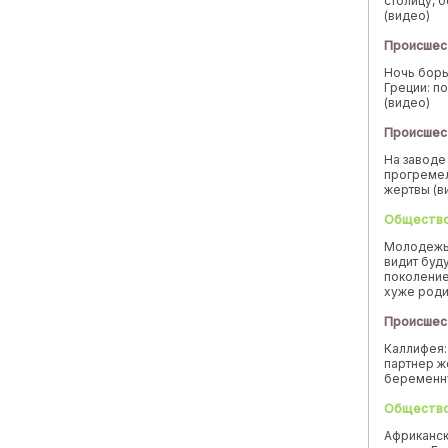
столицу, 
(видео)
Происшес
Ночь борь
Греции: п
(видео)
Происшес
На заводе
прогремел
жертвы (в
Обществ
Молодежь
видит буд
поколение
хуже род
Происшес
Каллифея:
партнер ж
беремен
Обществ
Африканск