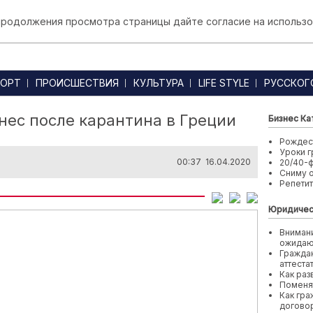
 продолжения просмотра страницы дайте согласие на использо
ОРТ
ПРОИСШЕСТВИЯ
КУЛЬТУРА
LIFE STYLE
РУССКОГ
знес после карантина в Греции
Бизнес Ка
Рождест
Уроки г
00:37 16.04.2020
20/40-
Сниму 
Репети
Юридичес
Внимани
ожида
Граждан
аттеста
Как раз
Поменя
Как гра
договор