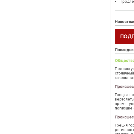
Продле
Новостна
ПОД
Последни
Обществ
Пожары у
столичный
каковы по
Происшес
Греция: п
вертолеты
время туш
погибшие 
Происшес
Греция го
регионов 