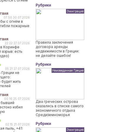
борются с огнем
Рубрики
Эмиграция
твия
07:50 30.07.2026
бы с огнём в
огибли пожарные
твия
Правила заключения
22:22 27.07.2026
договора аренды
 в Коринфе
недвижимости в Греции:
 взрыв: есть
не делайте ошибок!
идео)
Рубрики
о
05:21 27.07.2026
Неизведанная Греция
 Греции не
ущего:
 будет жить
ителей
твия
00:16 25.07.2026
Два греческих острова
 бывший
оказались в списке самого
естоко избил
экономичного отдыха
ную
Средиземноморья
о
Рубрики
02:15 21.07.2026
ая пыль, +41:
Эмиграция