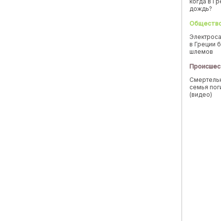
когда в Г
дождь?
Обществ
Электроса
в Греции б
шлемов
Происшес
Смертельн
семья пог
(видео)