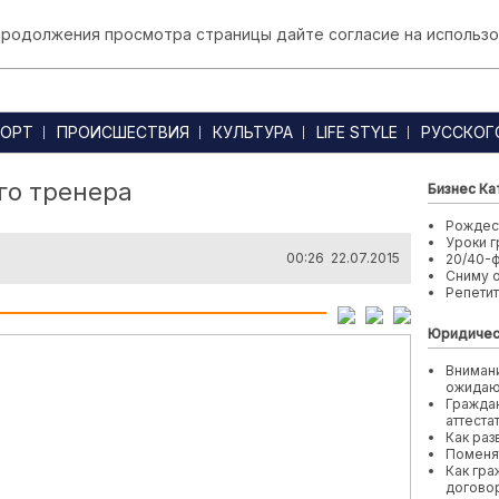
 продолжения просмотра страницы дайте согласие на использо
ОРТ
ПРОИСШЕСТВИЯ
КУЛЬТУРА
LIFE STYLE
РУССКОГ
го тренера
Бизнес Ка
Рождест
Уроки г
00:26 22.07.2015
20/40-
Сниму 
Репети
Юридичес
Внимани
ожида
Граждан
аттеста
Как раз
Поменя
Как гра
договор