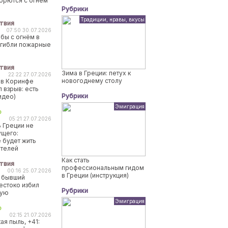
борются с огнем
Рубрики
Традиции, нравы, вкусы
твия
07:50 30.07.2026
бы с огнём в
огибли пожарные
твия
Зима в Греции: петух к
22:22 27.07.2026
новогоднему столу
 в Коринфе
 взрыв: есть
Рубрики
идео)
Эмиграция
о
05:21 27.07.2026
 Греции не
ущего:
 будет жить
ителей
Как стать
твия
профессиональным гидом
00:16 25.07.2026
в Греции (инструкция)
 бывший
естоко избил
Рубрики
ную
Эмиграция
о
02:15 21.07.2026
ая пыль, +41: