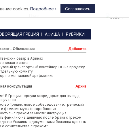
вание cookies.
Подробнее ›
Соглашаюсь
Афины
ОВОРЯЩАЯ ГРЕЦИЯ
АФИША
РУБРИКИ
талог - Объявления
Добавить
венский базар в Афинах
реческого языка
футовый транспортный контейнер HC на продажу
отдельную комнату
тор по ментальной арифметике
кая консультация
Архив
е! В Греции вернули «коридоры» для выезда,
ющих ВНЖ
ство Греции: новое собеседование, греческий
т и фамилия мужа (подробности)
вестись с греком за месяц: инструкция
ть фамилию на девичью после брака с греком
жданке Украины с документами беженца сделать
 о сожительстве с греком?