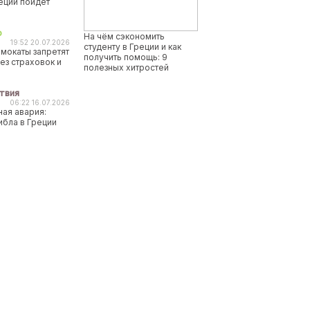
реции пойдет
о
На чём сэкономить
19:52 20.07.2026
студенту в Греции и как
мокаты запретят
получить помощь: 9
ез страховок и
полезных хитростей
твия
06:22 16.07.2026
ая авария:
ибла в Греции