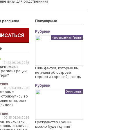
ние визы для родственника
я рассылка
Популярные
Рубрики
ПИСАТЬСЯ
Неизведанная Греция
е
о
01:22 06.08.2026
ничтожают
Пять фактов, которые вы
 регион Греции:
не знали об острове
тери?
героев и хорошей погоды
твия
Рубрики
01:19 03.08.2026
ожарные
Эмиграция
 столкнулись во
ения огня, есть
(видео)
твия
02:35 01.08.2026
рит: несколько
Гражданство Греции
страны, включая
можно будет купить