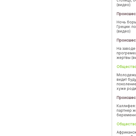
столицу, 
(видео)
Происшес
Ночь борь
Греции: п
(видео)
Происшес
На заводе
прогремел
жертвы (в
Обществ
Молодежь
видит буд
поколение
хуже род
Происшес
Каллифея:
партнер ж
беремен
Обществ
Африканск