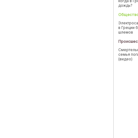
когда в Г
дождь?
Обществ
Электроса
в Греции б
шлемов
Происшес
Смертельн
семья пог
(видео)