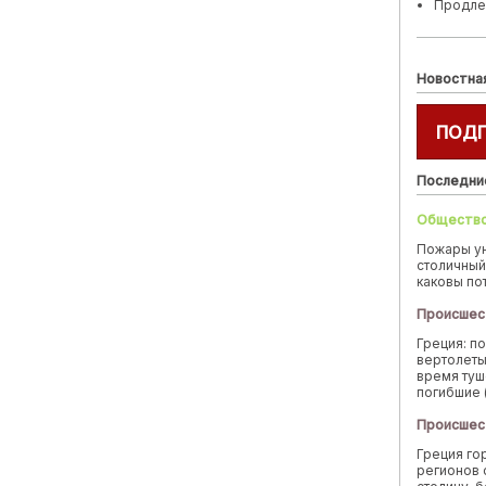
Продле
Новостна
ПОД
Последни
Обществ
Пожары у
столичный
каковы по
Происшес
Греция: п
вертолеты
время туш
погибшие 
Происшес
Греция го
регионов 